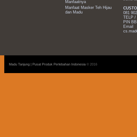
6
Manfaatnya
Manfaat Masker Teh Hijau
CUSTO
dan Madu
081 90
TELP /
PIN B
Email
cs.mad
Madu Tanjung | Pusat Produk Perlebahan Indonesia
© 2016