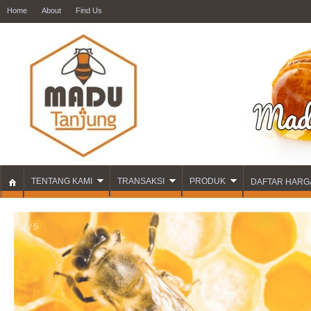
Home
About
Find Us
TENTANG KAMI
TRANSAKSI
PRODUK
DAFTAR HARG
1 / 5