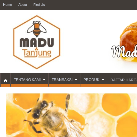
Home
About
Find Us
TENTANG KAMI
TRANSAKSI
PRODUK
DAFTAR HARG
1 / 5