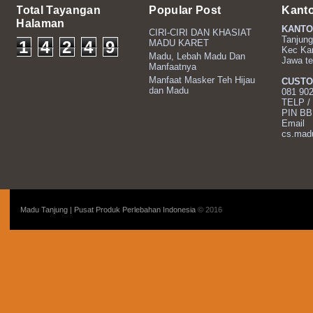
Total Tayangan
Popular Post
Kant
Halaman
KANTO
CIRI-CIRI DAN KHASIAT
Tanjung
1
4
2
4
9
MADU KARET
Kec Ka
Madu, Lebah Madu Dan
Jawa t
0
Manfaatnya
Manfaat Masker Teh Hijau
CUSTO
dan Madu
081 90
TELP /
PIN B
Email
cs.mad
Madu Tanjung | Pusat Produk Perlebahan Indonesia
© 2016