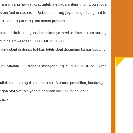
ik alami yang sangat kuat untuk menjaga sistem imun tubuh juga
an Azam Amino essensial. Beberapa orang juga mengimbangi nutrisi
ut ini kandungan yang ada dalam propolis:
an, terbukti dengan ditemukannya seekor tikus dalam sarang
5 tahun dalam keadaan TIDAK MEMBUSUK.
ling steril di dunia, bahkan lebih steril dibanding kamar bedah di
uali vitamin K. Propolis mengandung SEMUA MINERAL yang
antioksidan sebagai suplemen sel. Menurut penelitian, kandungan
engan bioflavonoid yang dihasilkan dari 500 buah jeruk.
uat; 7