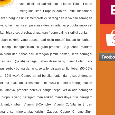
yang disekresi dari kelenjar air lebah. Tujuan Lebah
mengumpulkan Propolis adalah untuk menambal
g akan berguna untuk memproteksi sarang dan larva dari serangan
h yang lainnya. Kesimpulannya dengan adanya propolis maka sel
kan bisa disebut sebagai ruangan (room) paling steril di dunia.
lebah pekerja yang berasal dari resin (getah) bagian tumbuhan.
a mampu menghasilkan 20 gram propolis. Bagi lebah, manfaat
 steril dan bebas dari serangan jamur, bakteri, serta berbagai
Facebo
dari resin (getah) sebagai bahan dasar yang diambil oleh para
pur serbuk bunga dan wax serta lendir atau air liur lebah (50-55%
dan 30% wax). Campuran ini bersifat lentur dan disebut dengan
diketahui, maka untuk kesehatan, manusia pun mulai menggunakan
mi lainnya, propolis bereaksi sangat cepat ketika ada serangan
an propolis yang beragam menjadikan manfaatnya pun beragam
ik untuk tubuh. Vitamin B-Complex, Vitamin C, Vitamin E, dan
agai unsur mineral atau kalsium, Zat besi, Copper, Chrome, Zink,