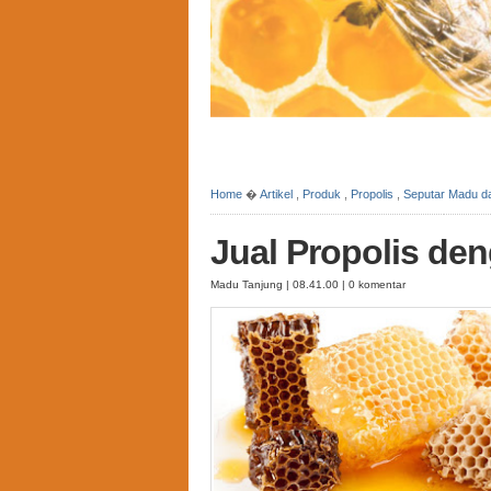
Home
�
Artikel
,
Produk
,
Propolis
,
Seputar Madu d
Jual Propolis de
Madu Tanjung | 08.41.00 | 0 komentar