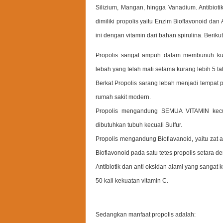
Silizium, Mangan, hingga Vanadium. Antibiot
dimiliki propolis yaitu Enzim Bioflavonoid d
ini dengan vitamin dari bahan spirulina. Berik
Propolis sangat ampuh dalam membunuh kum
lebah yang telah mati selama kurang lebih 
Berkat Propolis sarang lebah menjadi tempat pa
rumah sakit modern.
Propolis mengandung SEMUA VITAMIN kec
dibutuhkan tubuh kecuali Sulfur.
Propolis mengandung Bioflavanoid, yaitu zat 
Bioflavonoid pada satu tetes propolis setara d
Antibiotik dan anti oksidan alami yang sangat k
50 kali kekuatan vitamin C.
Sedangkan manfaat propolis adalah: