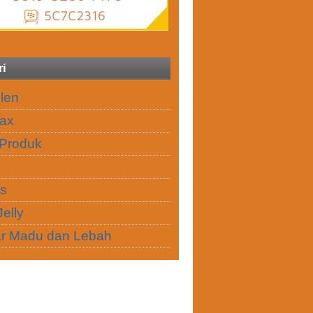
ri
len
ax
Produk
is
elly
r Madu dan Lebah