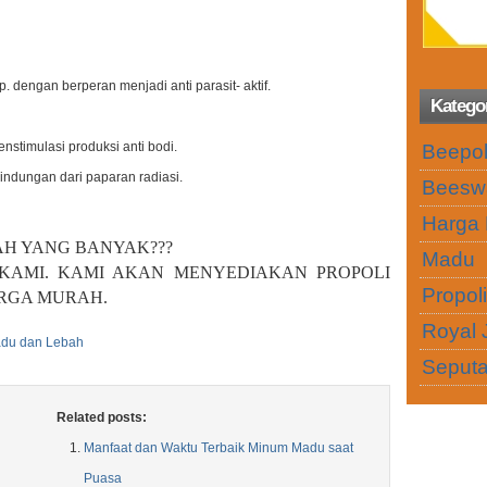
 dengan berperan menjadi anti parasit- aktif.
Katego
stimulasi produksi anti bodi.
Beepol
indungan dari paparan radiasi.
Beesw
Harga 
AH YANG BANYAK???
Madu
 KAMI. KAMI AKAN MENYEDIAKAN
PROPOLI
Propol
ARGA MURAH.
Royal J
adu dan Lebah
Seputa
Related posts:
Manfaat dan Waktu Terbaik Minum Madu saat
Puasa