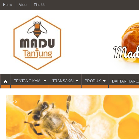
Home
About
Find Us
TENTANG KAMI
TRANSAKSI
PRODUK
DAFTAR HARG
1 / 5