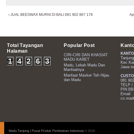
‹ JUAL BEESWAX MURNI DI BALI 081 902 867 178
Ap
Total Tayangan
Popular Post
Kant
Halaman
KANTO
CIRI-CIRI DAN KHASIAT
Tanjung
1
4
2
6
3
MADU KARET
Kec Ka
Madu, Lebah Madu Dan
Jawa t
2
Manfaatnya
Manfaat Masker Teh Hijau
CUSTO
dan Madu
081 90
TELP /
PIN B
Email
cs.mad
Madu Tanjung | Pusat Produk Perlebahan Indonesia
© 2016