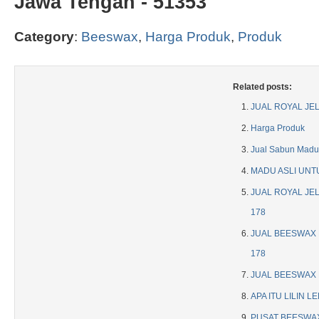
Jawa Tengah - 51353
Category
:
Beeswax
,
Harga Produk
,
Produk
Related posts:
JUAL ROYAL JEL
Harga Produk
Jual Sabun Madu
MADU ASLI UNT
JUAL ROYAL JEL
178
JUAL BEESWAX M
178
JUAL BEESWAX D
APA ITU LILIN L
PUSAT BEESWAX