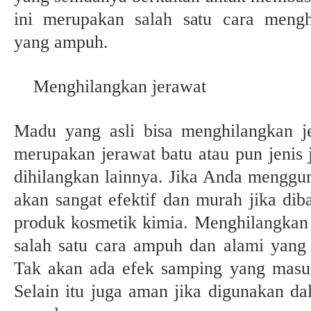
ini merupakan salah satu cara mengh
yang ampuh.
Menghilangkan jerawat
Madu yang asli bisa menghilangkan j
merupakan jerawat batu atau pun jenis 
dihilangkan lainnya. Jika Anda mengg
akan sangat efektif dan murah jika di
produk kosmetik kimia. Menghilangka
salah satu cara ampuh dan alami yang
Tak akan ada efek samping yang masu
Selain itu juga aman jika digunakan d