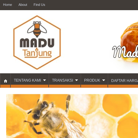
Home
About
Find Us
TENTANG KAMI
TRANSAKSI
PRODUK
DAFTAR HARG
1 / 5