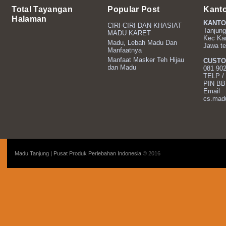
Total Tayangan
Popular Post
Kant
Halaman
KANTO
CIRI-CIRI DAN KHASIAT
Tanjung
MADU KARET
Kec Ka
Madu, Lebah Madu Dan
Jawa t
Manfaatnya
Manfaat Masker Teh Hijau
CUSTO
dan Madu
081 90
TELP /
PIN B
Email
cs.mad
Madu Tanjung | Pusat Produk Perlebahan Indonesia
© 2016